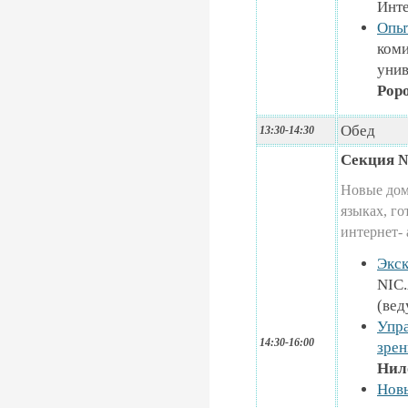
Инте
Опыт
коми
унив
Popo
Обед
13:30-14:30
Секция 
Новые дом
языках, г
интернет-
Экск
NIC.
(ве
Упра
14:30-16:00
зрен
Нило
Новы