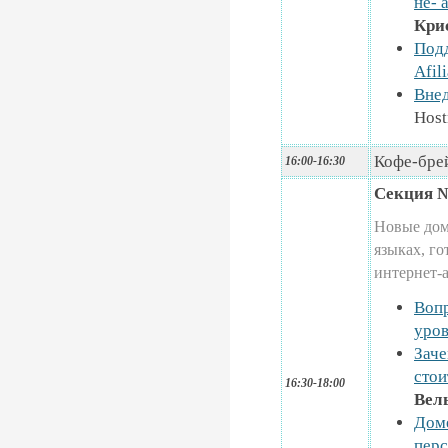
не- 
Крис
Подд
Afil
Внед
Host
Кофе-бре
16:00-16:30
Секция №
Новые дом
языках, г
интернет-
Вопр
уров
Заче
стои
16:30-18:00
Вель
Дом
пер