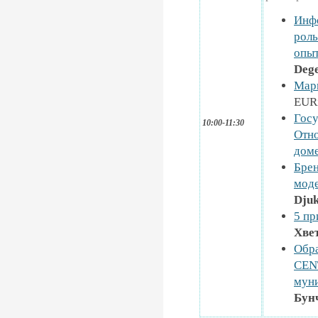
Инфо
роль
опыт
Dege
Марк
EURi
Госу
10:00-11:30
Отно
доме
Брен
моде
Djuk
5 пр
Хве
Обра
CENT
муни
Бун