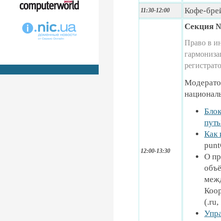
Кофе-бре
11:30-12:00
Секция 
Право в и
гармонизац
регистрат
Модерато
националь
Блок
путь
Как 
punt
12:00-13:30
О пр
объё
межд
Коор
(.ru,
Упра