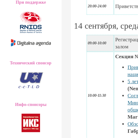
При поддержке
Приветст
20:00-24:00
14 сентября, сред
Регистрац
09:00-10:00
залом
Секция 
Технический спонсор
Прив
наци
5 ле
(Nen
Согл
10:00-11:30
Мини
Инфо-спонсоры
общ
Mar
Обз
Габр